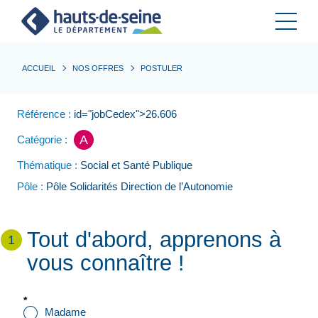
Cookies et traceurs utilisés sur ce site.
ACCUEIL
NOS OFFRES
POSTULER
Référence :
id="jobCedex">26.606
A
Catégorie :
Thématique :
Social et Santé Publique
Pôle :
Pôle Solidarités Direction de l’Autonomie
Tout d'abord, apprenons à
1
vous connaître !
*
Civilité
Madame