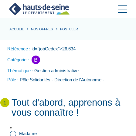
Cookies et traceurs utilisés sur ce site.
ACCUEIL
NOS OFFRES
POSTULER
Référence :
id="jobCedex">26.634
B
Catégorie :
Thématique :
Gestion administrative
Pôle :
Pôle Solidarités - Direction de l'Autonome -
Tout d'abord, apprenons à
1
vous connaître !
*
Civilité
Madame