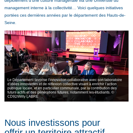
déploiement d’une culture managériale via une Université du
management interne à la collectivité… Voici quelques initiatives
portées ces dernières années par le département des Hauts-de-
Seine.
Le Département favorise l'innovation collaborative avec son laboratoire
d’idées innovantes et de réflexion collective visant à enrichir l’action
publique locale, et en particulier communale, par la contribution des
futurs actifs et des générations futures, notamment les étudiants. ©
CD92/Willy LABRE
Nous investissons pour
offrir un territoire attractif