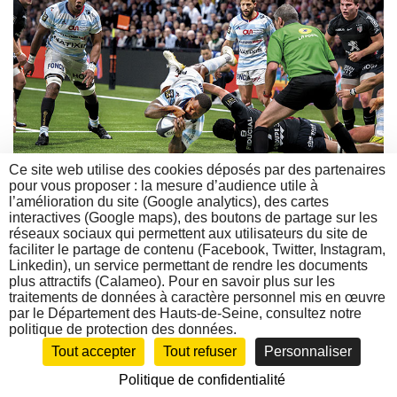
Ce site web utilise des cookies déposés par des partenaires
pour vous proposer : la mesure d’audience utile à
Le racing 92 compte également parmi les centres de formation soutenus
l’amélioration du site (Google analytics), des cartes
par le Département. © CD92/Olivier RAVOIRE
interactives (Google maps), des boutons de partage sur les
réseaux sociaux qui permettent aux utilisateurs du site de
faciliter le partage de contenu (Facebook, Twitter, Instagram,
Linkedin), un service permettant de rendre les documents
plus attractifs (Calameo). Pour en savoir plus sur les
traitements de données à caractère personnel mis en œuvre
par le Département des Hauts-de-Seine, consultez notre
politique de protection des données.
Crédits
Contact
Tout accepter
Tout refuser
Personnaliser
Protection des données
Accessibilité : non conforme
Politique de confidentialité
Plan de site