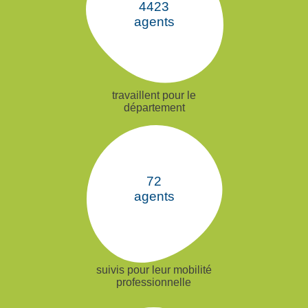
4700
agents
travaillent pour le
département
76
agents
suivis pour leur mobilité
professionnelle