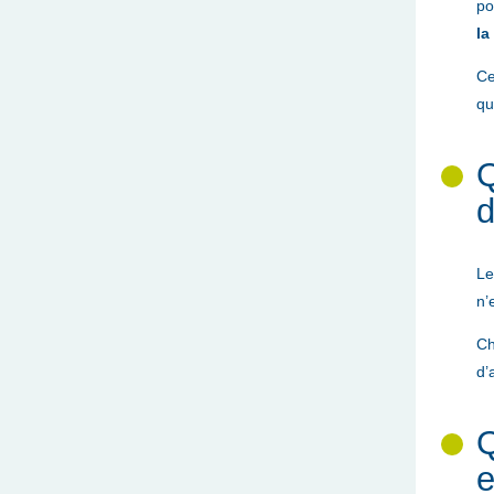
po
la
Ce
qu
Q
d
Le
n’
Ch
d’
Q
e