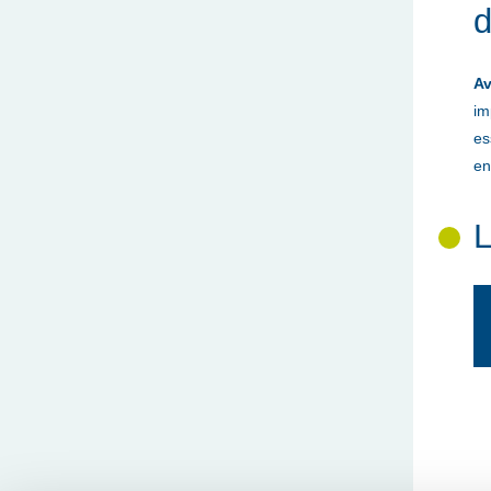
d
Av
im
es
en
L