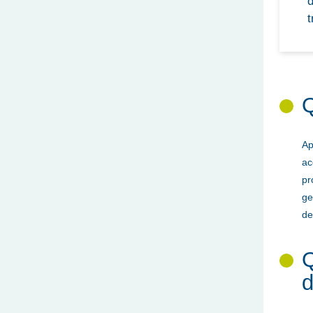
d
t
Q
Ap
ac
pr
ge
de
Q
d