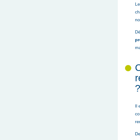
Le
ch
no
Dè
pr
ma
C
r
Il
co
re
De