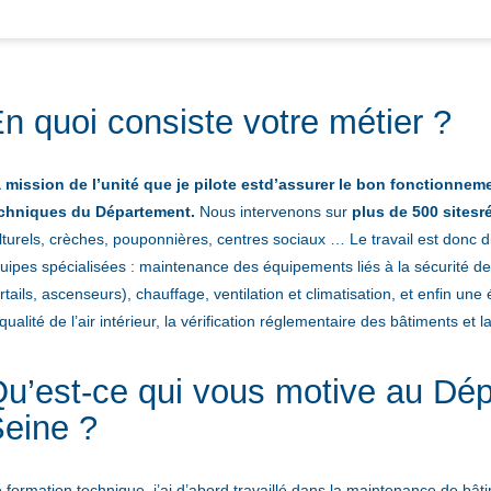
n quoi consiste votre métier ?
 mission de l’unité que je pilote est
d’assurer le bon fonctionnemen
chniques du Département.
Nous intervenons sur
plus de 500 sites
r
lturels, crèches, pouponnières, centres sociaux … Le travail est donc di
uipes spécialisées : maintenance des équipements liés à la sécurité de
rtails, ascenseurs), chauffage, ventilation et climatisation, et enfin 
 qualité de l’air intérieur, la vérification réglementaire des bâtiments e
u’est-ce qui vous motive au Dé
eine ?
 formation technique, j’ai d’abord travaillé dans la maintenance de bâti