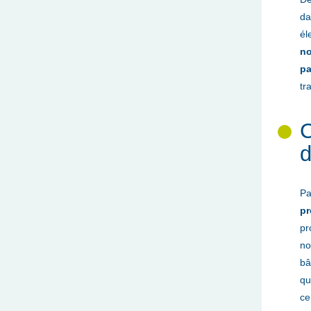
da
él
no
pa
tr
C
d
Pa
pr
pr
no
bâ
qu
ce