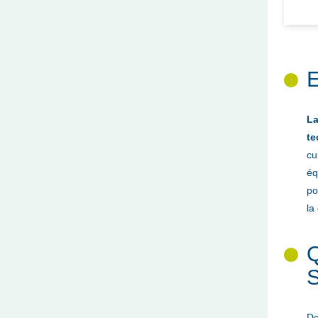
E
La
te
cu
éq
po
la
Q
S
De