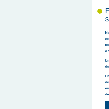
E
s
No
ex
ma
d’
En
de
En
de
eu
de